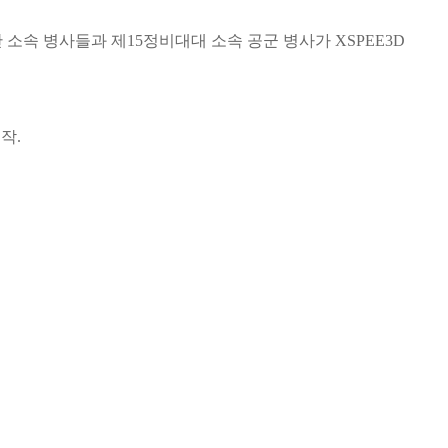
소속 병사들과 제15정비대대 소속 공군 병사가 XSPEE3D
작.