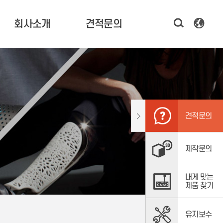
회사소개
견적문의
한국기술 소개
3D 프린터 견적 문의
CEO 인사말
시제품 제작 문의
연혁 및 비전
소프트웨어,
스캐너 문의
조직도
견적문의
주요고객
오시는 길
제작문의
내게 맞는
제품 찾기
유지보수