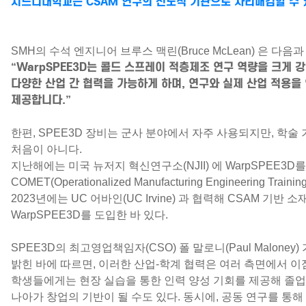
시드니대학교는 CSAM 연구의 선도적 기관으로 자리매김할 수 
SMH의 수석 엔지니어
브루스 맥린(Bruce McLean)
은 다음과
“WarpSPEE3D는 콜드 스프레이 적층제조 연구 역량을 크게 
다양한 산업 간 협력을 가능하게 하며, 연구와 실제 산업 적용을
제공합니다.”
한편, SPEE3D 장비는 군사 분야에서 자주 사용되지만, 학술
처음이 아니다.
지난해에는 미국
뉴저지 혁신연구소(NJII)
에 WarpSPEE3
COMET(Operationalized Manufacturing Engineering Trai
2023년에는
UC 어바인(UC Irvine)
과 협력해 CSAM 기반 소
WarpSPEE3D를 도입한 바 있다.
SPEE3D의 최고영업책임자(CSO)
폴 말로니(Paul Maloney)
밝힌 바에 따르면, 이러한
산업-학계 협력
은 여러 측면에서 이
학생들에게는
현장 실습을 통한 인력 양성 기회
를 제공해 졸업
나아가 창업의 기반이 될 수도 있다. 동시에, 공동 연구를 통해