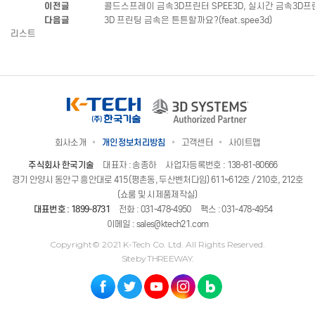
이전글
콜드스프레이 금속3D프린터 SPEE3D, 실시간 금속3D프
다음글
3D 프린팅 금속은 튼튼할까요?(feat.spee3d)
리스트
회사소개
개인정보처리방침
고객센터
사이트맵
주식회사 한국기술
대표자 : 송종하
사업자등록번호 : 138-81-80666
경기 안양시 동안구 흥안대로 415 (평촌동, 두산벤처다임) 611~612호 / 210호, 212호
(쇼룸 및 시제품제작실)
대표번호 :
1899-8731
전화 :
031-478-4950
팩스 : 031-478-4954
이메일 :
sales@ktech21.com
Copyright© 2021 K-Tech Co. Ltd. All Rights Reserved.
Site by THREEWAY.