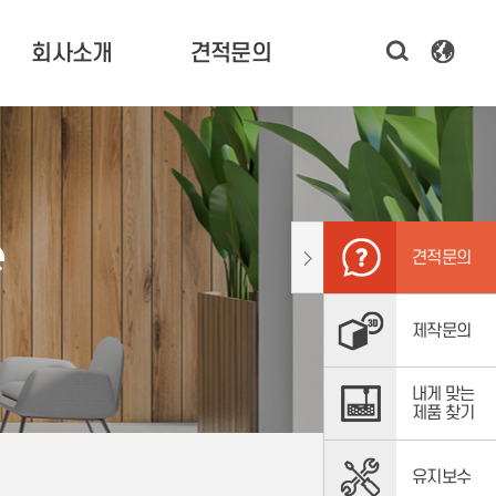
회사소개
견적문의
한국기술 소개
3D 프린터 견적 문의
CEO 인사말
시제품 제작 문의
연혁 및 비전
소프트웨어,
e
스캐너 문의
조직도
견적문의
주요고객
오시는 길
제작문의
내게 맞는
제품 찾기
유지보수