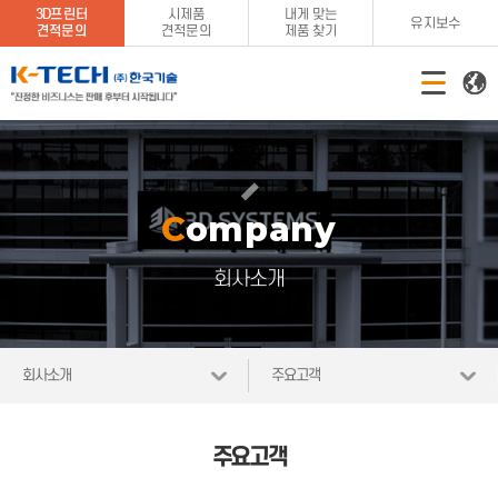
3D프린터
시제품
내게 맞는
유지보수
견적문의
견적문의
제품 찾기
Company
회사소개
회사소개
주요고객
주요고객