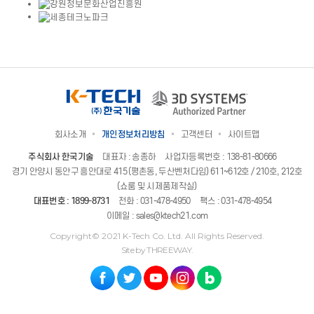
회사소개
개인정보처리방침
고객센터
사이트맵
주식회사 한국기술
대표자 : 송종하
사업자등록번호 : 138-81-80666
경기 안양시 동안구 흥안대로 415 (평촌동, 두산벤처다임) 611~612호 / 210호, 212호
(쇼룸 및 시제품제작실)
대표번호 :
1899-8731
전화 :
031-478-4950
팩스 : 031-478-4954
이메일 :
sales@ktech21.com
Copyright© 2021 K-Tech Co. Ltd. All Rights Reserved.
Site by THREEWAY.