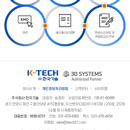
회사소개
개인정보처리방침
고객센터
사이트맵
주식회사 한국기술
대표자 : 송종하
사업자등록번호 : 138-81-80666
경기 안양시 동안구 흥안대로 415 (평촌동, 두산벤처다임) 611~612호 / 210호, 212호
(쇼룸 및 시제품제작실)
대표번호 :
1899-8731
전화 :
031-478-4950
팩스 : 031-478-4954
이메일 :
sales@ktech21.com