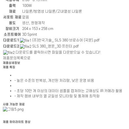
출력
100W
재료
나일론/방염성 나일론/고내열성 나일론
서포트 재료
없음
용도
생산, 원형제작
장비크기
204 x 153 x 258 cm
소프트웨어
3D Sprint
제품상세정보테이블
다운로드1
(주)한국기술_ SLS 380 브로슈어 (국문).pdf
다운로드2
SLS 380_영문_3D 프린터.pdf
다운로드를 클릭하시면 파일을 다운받으실 수 있습니다!
제품문의
목록으로
제품상세정보
제품 특징
- 높은 수준의 반복성, 개선된 처리량, 낮은 운영 비용
- 초당 10만 개 이상의 데이터 샘플을 캡쳐하는 고해상도 IR 카메라 활용
- 제작 챔버 내부의 열 균일성 모니터링 및 통제에 최적화
사용 가능한 재료
제품 하이라이트 영상