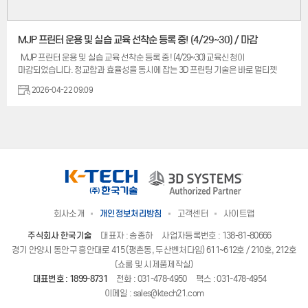
MJP 프린터 운용 및 실습 교육 선착순 등록 중! (4/29~30) / 마감
MJP 프린터 운용 및 실습 교육 선착순 등록 중! (4/29~30) 교육신청이
마감되었습니다. 정교함과 효율성을 동시에 잡는 3D 프린팅 기술은 바로 멀티젯
프린팅(MJP)입니다. 특히 MJP는 높은 정밀도와 뛰어난 표면 품질로 다양한 산업
2026-04-22 09:09
분야에서 주목받고 있습니다. 본 교육 과정을 통해 MJP 방식의 원리와 기본
소개부터 운용 실습까지 다룰 예정입니다. MJP 3D 프린팅 및 후처리 과정을 직접
수행하며 공정 전반의 문제 해결력과 응용 능력을 기를 수 있습니다. 더 나아가 3D
프린터 어플리케이션 사례를 통해 3D시스템즈 통합 솔루션에 대한 전반적인
이해도를 높임으로써, 실무 역량을 갖춘 MJP 3D프린터 전문가로 성장하실 수
있습니다. 일 정 : 4월 29일(수) ~ 4월 30일(목) / 이틀 과정 장 소: 서울시 강남구
선릉로 525 인포스톰빌딩 5층, 3D시스템즈 ...
회사소개
개인정보처리방침
고객센터
사이트맵
주식회사 한국기술
대표자 : 송종하
사업자등록번호 : 138-81-80666
경기 안양시 동안구 흥안대로 415 (평촌동, 두산벤처다임) 611~612호 / 210호, 212호
(쇼룸 및 시제품제작실)
대표번호 :
1899-8731
전화 :
031-478-4950
팩스 : 031-478-4954
이메일 :
sales@ktech21.com