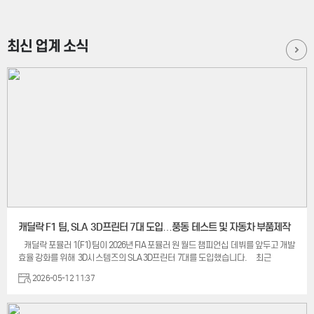
최신 업계 소식
캐딜락 F1 팀, SLA 3D프린터 7대 도입…풍동 테스트 및 자동차 부품제작
캐딜락 포뮬러 1(F1) 팀이 2026년 FIA 포뮬러 원 월드 챔피언십 데뷔를 앞두고 개발
효율 강화를 위해 3D시스템즈의 SLA 3D프린터 7대를 도입했습니다. 최근
모터스포츠 업계에서는 풍동 실험과 차량 부품 개발 과정에서 적층 제조 기술
2026-05-12 11:37
활용이 확대되고 있습니다. 특히 짧은 개발 일정 안에서 정밀한 테스트와 반복
설계가 필요한 F1 분야를 중심으로 3D 프린팅 기반 제작 방식 도입이 이어지는
추세입니다. >SLA 3D프린터를 활용한 풍동테스트 캐딜락 F1 팀은 풍동 실험