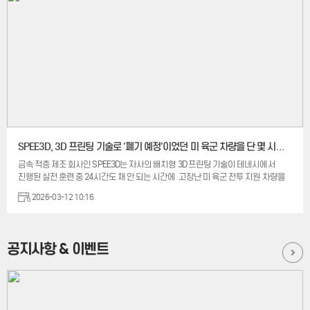
모델과 경주차 부품 제작을 위해 SLA 적층 제조 시스템과 전용 소프트웨어, 고성능
소재를 함께 적용하고 있습니다. 사용 소재에는 Accura® Xtreme White 200,
Xtreme Black, HPC 등이 포함되었습니다. 이를 통해 팀은 정밀한 풍동 실험 모델을
보다 빠르게 제작하며 개발 공정의 효율성을 높였다고 설명하고 있는데요 특히
금형 없이 제작 가능한 ‘툴리스(Tool-free)’ 제조 방식을 적용해 리드 타임 단축에도
활용하고 있습니다. SLA 3D프린터 ...
SPEE3D, 3D 프린팅 기술로 '폐기 예정'이었던 미 육군 차량을 단 몇 시간 만에 복원
금속 적층 제조 회사인 SPEE3D는 자사의 배치형 3D 프린팅 기술이 테네시에서
진행된 실전 훈련 중 24시간도 채 안 되는 시간에 고장난 미 육군 전투 지원 차량을
복구하는 데 도움이 되었다고 밝혔습니다. 이는 원정 제조가 외딴 환경에서 군사
2026-03-12 10:16
대비 태세를 어떻게 지원할 수 있는지를 보여주는 사례입니다. SPEE3D에 따르면
이번 시연에는 테네시 주 방위군, 테네시 대학교 녹스빌 캠퍼스의 국방 개발 및 응용
연구 센터(DARC), 그리고 육군 개발사령부 연구소(DEVCOM Army Research
Laboratory)가 참여했습니다. 이 시나리오는 전투 지원 차량이 전투 잠금 손잡이의
공지사항 & 이벤트
고장으로 장갑문의 잠금 장치가 작동하지 않아 기지로 안전하게 복귀할 수 없게
되면서 "사용 불가" 상태가 된 상황을 중심으로 전개됩니다. SPEE3D의 이동식
원정 제조 장치(EMU)를 사용하여, 대학 엔지니어들의 지원을 받은 병사들은
SPEE3D의 콜드스프레이 적층제조 공정을 이용해 현장에서 교체용 손잡이를 설계,
출력, 열처리 및 가공했습니다. 해당 부품은 10시간도 채 안 되어 제작 및 설치되...