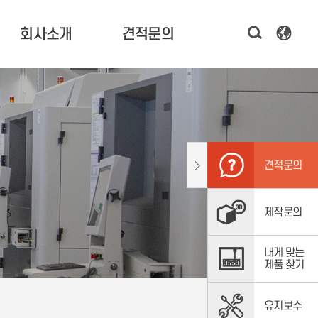
회사소개
견적문의
한국기술 소개
3D 프린터 견적 문의
CEO 인사말
시제품 제작 문의
연혁 및 비전
소프트웨어,
스캐너 문의
조직도
견적문의
주요고객
오시는 길
제작문의
내게 맞는
제품 찾기
유지보수