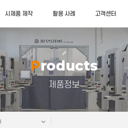
시제품 제작
활용 사례
고객센터
서비스 안내
활용 사례
고객 문의
제작문의 현황
업계 소식
유지 보수(A/S)
포트폴리오
공지사항
Products
자료실
제품정보
터